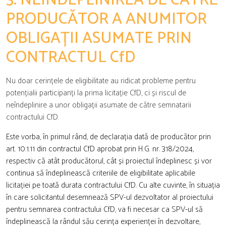
3. NEÎNDEPLINIREA DE CĂTRE
PRODUCĂTOR A ANUMITOR
OBLIGAȚII ASUMATE PRIN
CONTRACTUL CfD
Nu doar cerințele de eligibilitate au ridicat probleme pentru
potențialii participanți la prima licitație CfD, ci și riscul de
neîndeplinire a unor obligații asumate de către semnatarii
contractului CfD.
Este vorba, în primul rând, de declarația dată de producător prin
art. 10.1.11 din contractul CfD aprobat prin H.G. nr. 318/2024,
respectiv că atât producătorul, cât și proiectul îndeplinesc și vor
continua să îndeplinească criteriile de eligibilitate aplicabile
licitației pe toată durata contractului CfD. Cu alte cuvinte, în situația
în care solicitantul desemnează SPV-ul dezvoltator al proiectului
pentru semnarea contractului CfD, va fi necesar ca SPV-ul să
îndeplinească la rândul său cerința experienței în dezvoltare,