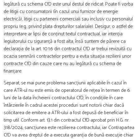
legătură cu schema CfD este unul destul de ridicat. Poate fi vorba
de litigii cu consumatorii (în cazul unui furnizor de energie
electrică), litigii cu partenerii comerciali sau inclusiv cu personalul
propriu (e.g., privind plata drepturilor salariale). Desigur, o astfel de
interpretare ar lipsi de conținut textul contractual, iar intenția
legiuitorului cu siguranță a fost alta, însă suntem de părere ca
declarația de la art. 10.1.6 din contractul CfD ar trebui revizuită cu
ocazia semnării contractelor pentru a evita situația rezilierii unor
contracte CfD din cauze care nu au legătură cu schema de
finanțare.
Separat, se mai pune problema sancțiunii aplicabile în cazul în
care ATR-ul nu este emis de operatorul de rețea în termen de 6
luni de la data încheierii contractului CfD, în condițiile în care
întârzierile în cadrul acestei proceduri sunt notorii chiar dacă
solicitarea de emitere a ATR-ului a fost depusă de beneficiar în
timp util. Conform art. 13.1 din contractul CfD aprobat prin H.G. nr.
318/2024, sancțiunea este rezilierea contractului, iar Contrapartea
CfD va avea dreptul de a executa garanția de bună execuție chiar