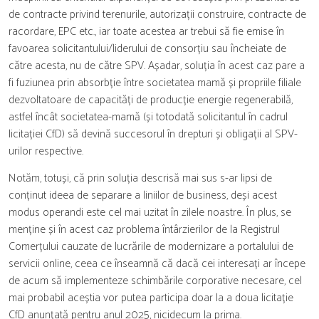
de contracte privind terenurile, autorizații construire, contracte de
racordare, EPC etc., iar toate acestea ar trebui să fie emise în
favoarea solicitantului/liderului de consorțiu sau încheiate de
către acesta, nu de către SPV. Așadar, soluția în acest caz pare a
fi fuziunea prin absorbție între societatea mamă și propriile filiale
dezvoltatoare de capacități de producție energie regenerabilă,
astfel încât societatea-mamă (și totodată solicitantul în cadrul
licitației CfD) să devină succesorul în drepturi și obligații al SPV-
urilor respective.
Notăm, totuși, că prin soluția descrisă mai sus s-ar lipsi de
conținut ideea de separare a liniilor de business, deși acest
modus operandi este cel mai uzitat în zilele noastre. În plus, se
menține și în acest caz problema întârzierilor de la Registrul
Comerțului cauzate de lucrările de modernizare a portalului de
servicii online, ceea ce înseamnă că dacă cei interesați ar începe
de acum să implementeze schimbările corporative necesare, cel
mai probabil aceștia vor putea participa doar la a doua licitație
CfD anunțată pentru anul 2025, nicidecum la prima.