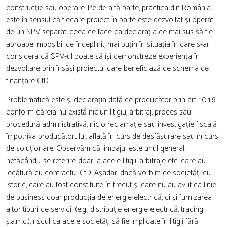
construcție sau operare. Pe de altă parte, practica din România
este în sensul că fiecare proiect în parte este dezvoltat și operat
de un SPV separat, ceea ce face ca declarația de mai sus să fie
aproape imposibil de îndeplinit, mai puțin în situația în care s-ar
considera că SPV-ul poate să își demonstreze experiența în
dezvoltare prin însăși proiectul care beneficiază de schema de
finanțare CfD.
Problematică este și declarația dată de producător prin art. 10.1.6
conform căreia nu există niciun litigiu, arbitraj, proces sau
procedură administrativă, nicio reclamație sau investigație fiscală
împotriva producătorului, aflată în curs de desfășurare sau în curs
de soluționare. Observăm că limbajul este unul general,
nefăcându-se referire doar la acele litigii, arbitraje etc. care au
legătură cu contractul CfD. Așadar, dacă vorbim de societăți cu
istoric, care au fost constituite în trecut și care nu au avut ca linie
de business doar producția de energie electrică, ci și furnizarea
altor tipuri de servicii (e.g., distribuție energie electrică, trading
ș.a.m.d.), riscul ca acele societăți să fie implicate în litigii fără