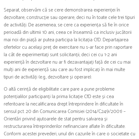
Separat, observăm că se cere demonstrarea experienței în
dezvoltare, construcție sau operare, deci nu în toate cele trei tipuri
de activități. De asemenea, se cere ca experiența să fie în orice
perioadă din ultimii 10 ani, ceea ce înseamnă ca inclusiv jucătorii
mai noi din piață ar putea participa la licitația CfD. Departajarea
ofertelor cu același preț de exercitare nu s-ar face prin raportare
la cât de experimentați sunt solicitanții, deci cei cu 1-2 ani
experiență în dezvoltare nu ar fi dezavantajați față de cei cu mai
mulți ani de experiență sau care au fost implicați în mai multe
tipuri de activități (e.g., dezvoltare și operare).
O altă cerință de eligibilitate care pare a pune probleme
potențialilor participanți la prima licitație CfD este și cea
referitoare la necalificarea drept întreprindere în dificultate în
sensul pct. 20 din Comunicarea Comisiei (2014/C249/2001) –
Orientări privind ajutoarele de stat pentru salvarea și
restructurarea întreprinderilor nefinanciare aflate în dificultate.
Conform acestei prevederi, unul din cazurile în care o societate cu