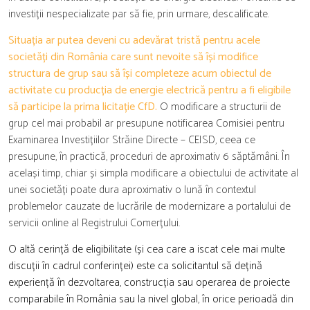
investiții nespecializate par să fie, prin urmare, descalificate.
Situația ar putea deveni cu adevărat tristă pentru acele
societăți din România care sunt nevoite să își modifice
structura de grup sau să își completeze acum obiectul de
activitate cu producția de energie electrică pentru a fi eligibile
să participe la prima licitație CfD.
O modificare a structurii de
grup cel mai probabil ar presupune notificarea Comisiei pentru
Examinarea Investițiilor Străine Directe – CEISD, ceea ce
presupune, în practică, proceduri de aproximativ 6 săptămâni. În
același timp, chiar și simpla modificare a obiectului de activitate al
unei societăți poate dura aproximativ o lună în contextul
problemelor cauzate de lucrările de modernizare a portalului de
servicii online al Registrului Comerțului.
O altă cerință de eligibilitate (și cea care a iscat cele mai multe
discuții în cadrul conferinței) este ca solicitantul să dețină
experiență în dezvoltarea, construcția sau operarea de proiecte
comparabile în România sau la nivel global, în orice perioadă din