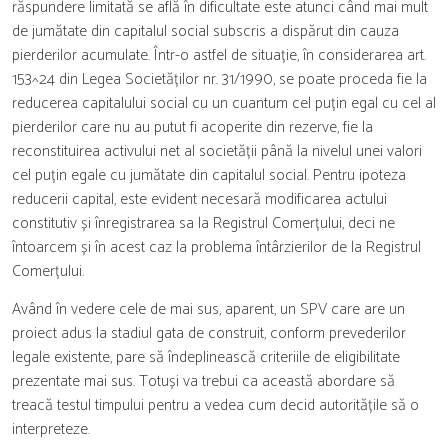
răspundere limitată se află în dificultate este atunci când mai mult
de jumătate din capitalul social subscris a dispărut din cauza
pierderilor acumulate. Într-o astfel de situație, în considerarea art.
153^24 din Legea Societăților nr. 31/1990, se poate proceda fie la
reducerea capitalului social cu un cuantum cel puțin egal cu cel al
pierderilor care nu au putut fi acoperite din rezerve, fie la
reconstituirea activului net al societății până la nivelul unei valori
cel puțin egale cu jumătate din capitalul social. Pentru ipoteza
reducerii capital, este evident necesară modificarea actului
constitutiv și înregistrarea sa la Registrul Comerțului, deci ne
întoarcem și în acest caz la problema întârzierilor de la Registrul
Comerțului.
Având în vedere cele de mai sus, aparent, un SPV care are un
proiect adus la stadiul gata de construit, conform prevederilor
legale existente, pare să îndeplinească criteriile de eligibilitate
prezentate mai sus. Totuși va trebui ca această abordare să
treacă testul timpului pentru a vedea cum decid autoritățile să o
interpreteze.