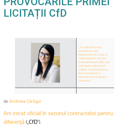
PROVOCĂRILE PRIMEI
LICITAȚII CfD
de
Andreea Cărăgui
Am intrat oficial în sezonul contractelor pentru
diferență
(„
CfD
”).