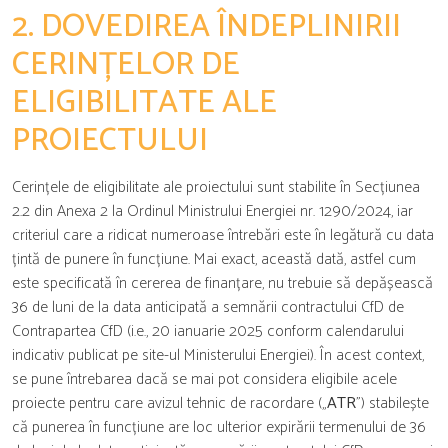
2. DOVEDIREA ÎNDEPLINIRII
CERINȚELOR DE
ELIGIBILITATE ALE
PROIECTULUI
Cerințele de eligibilitate ale proiectului sunt stabilite în Secțiunea
2.2 din Anexa 2 la Ordinul Ministrului Energiei nr. 1290/2024, iar
criteriul care a ridicat numeroase întrebări este în legătură cu data
țintă de punere în funcțiune. Mai exact, această dată, astfel cum
este specificată în cererea de finanțare, nu trebuie să depășească
36 de luni de la data anticipată a semnării contractului CfD de
Contrapartea CfD (i.e., 20 ianuarie 2025 conform calendarului
indicativ publicat pe site-ul Ministerului Energiei). În acest context,
se pune întrebarea dacă se mai pot considera eligibile acele
proiecte pentru care avizul tehnic de racordare („
ATR
”) stabilește
că punerea în funcțiune are loc ulterior expirării termenului de 36