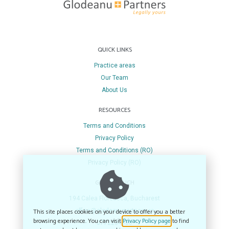
QUICK LINKS
Practice areas
Our Team
About Us
RESOURCES
Terms and Conditions
Privacy Policy
Terms and Conditions (RO)
Privacy Policy (RO)
GET IN TOUCH
194 Calea Floreasca, Bucharest
This site places cookies on your device to offer you a better
office@glodeanupartners.ro
browsing experience. You can visit
Privacy Policy page
to find
0772234980