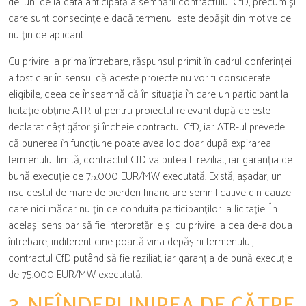
de luni de la data anticipată a semnării contractului CfD, precum și
care sunt consecințele dacă termenul este depășit din motive ce
nu țin de aplicant.
Cu privire la prima întrebare, răspunsul primit în cadrul conferinței
a fost clar în sensul că aceste proiecte nu vor fi considerate
eligibile, ceea ce înseamnă că în situația în care un participant la
licitație obține ATR-ul pentru proiectul relevant după ce este
declarat câștigător și încheie contractul CfD, iar ATR-ul prevede
că punerea în funcțiune poate avea loc doar după expirarea
termenului limită, contractul CfD va putea fi reziliat, iar garanția de
bună execuție de 75.000 EUR/MW executată. Există, așadar, un
risc destul de mare de pierderi financiare semnificative din cauze
care nici măcar nu țin de conduita participanților la licitație. În
același sens par să fie interpretările și cu privire la cea de-a doua
întrebare, indiferent cine poartă vina depășirii termenului,
contractul CfD putând să fie reziliat, iar garanția de bună execuție
de 75.000 EUR/MW executată.