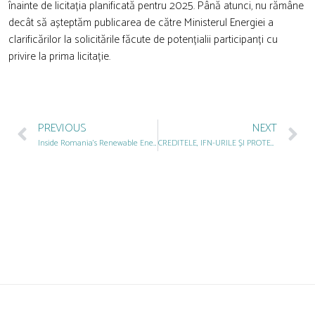
înainte de licitația planificată pentru 2025. Până atunci, nu rămâne
decât să așteptăm publicarea de către Ministerul Energiei a
clarificărilor la solicitările făcute de potențialii participanți cu
privire la prima licitație.
PREVIOUS
NEXT
Inside Romania’s Renewable Energy Landscape
CREDITELE, IFN-URILE ȘI PROTECȚIA INCOERENTĂ A CONSUMATORULUI