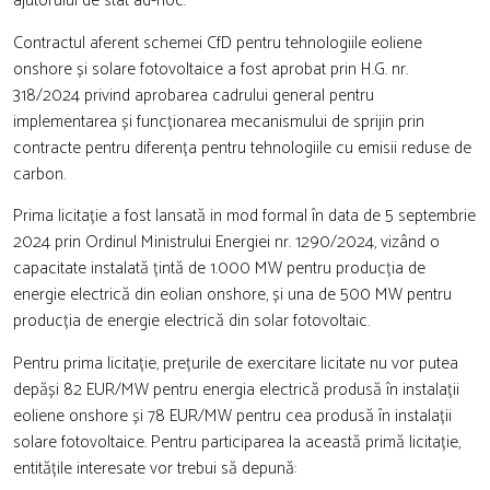
ajutorului de stat ad-hoc.
Contractul aferent schemei CfD pentru tehnologiile eoliene
onshore și solare fotovoltaice a fost aprobat prin H.G. nr.
318/2024 privind aprobarea cadrului general pentru
implementarea și funcționarea mecanismului de sprijin prin
contracte pentru diferența pentru tehnologiile cu emisii reduse de
carbon.
Prima licitație a fost lansată in mod formal în data de 5 septembrie
2024 prin Ordinul Ministrului Energiei nr. 1290/2024, vizând o
capacitate instalată țintă de 1.000 MW pentru producția de
energie electrică din eolian onshore, și una de 500 MW pentru
producția de energie electrică din solar fotovoltaic.
Pentru prima licitație, prețurile de exercitare licitate nu vor putea
depăși 82 EUR/MW pentru energia electrică produsă în instalații
eoliene onshore și 78 EUR/MW pentru cea produsă în instalații
solare fotovoltaice. Pentru participarea la această primă licitație,
entitățile interesate vor trebui să depună: