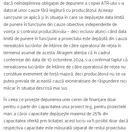
dacă neîndeplinirea obligației de depunere a copiei ATR-ului s-a
datorat unor cauze fără legătură cu producătorul. Aceeași
sancțiune se aplică și în situația în care se depășește data limită
de punere în funcțiune din cauze obiective, independente de
voința și controlul producătorului – deci inclusiv atunci când data
limită de punere în funcțiune a proiectului este depășită din cauza
nerealizării lucrărilor de întărire de către operatorul de rețea în
termenul asumat de acesta. Atragem atenția că în cadrul
conferinței din data de 10 octombrie 2024, s-a confirmat faptul că
nerealizarea lucrărilor de întărire de către operatorul de rețea nu
constituie eveniment de forță majoră, deci producătorul nu se va
putea prevala de această cauză exoneratoare de răspundere nici
măcar în situația descrisă mai sus.
În ceea ce privește depunerea unei cereri de finanțare doar
pentru o parte din capacitatea unui proiect (e.g., pentru proiectele
mari, a căror capacitate depășește maximul de 25% din
capacitatea oferită prin licitație), acest lucru va fi posibil doar dacă
respectiva capacitate este măsurată separat de restul proiectului,