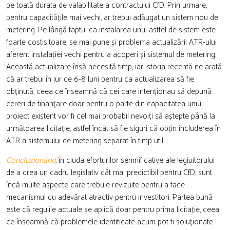
pe toată durata de valabilitate a contractului CfD. Prin urmare,
pentru capacitățile mai vechi, ar trebui adăugat un sistem nou de
metering. Pe lângă faptul ca instalarea unui astfel de sistem este
foarte costisitoare, se mai pune și problema actualizării ATR-ului
aferent instalației vechi pentru a acoperi și sistemul de metering.
Această actualizare însă necesită timp, iar istoria recentă ne arată
că ar trebui în jur de 6-8 luni pentru ca actualizarea să fie
obținută, ceea ce înseamnă că cei care intenționau să depună
cereri de finanțare doar pentru o parte din capacitatea unui
proiect existent vor fi cel mai probabil nevoiți să aștepte până la
următoarea licitație, astfel încât să fie siguri că obțin includerea în
ATR a sistemului de metering separat în timp util.
Concluzionând
, în ciuda eforturilor semnificative ale legiuitorului
de a crea un cadru legislativ cât mai predictibil pentru CfD, sunt
încă multe aspecte care trebuie revizuite pentru a face
mecanismul cu adevărat atractiv pentru investitori. Partea bună
este că regulile actuale se aplică doar pentru prima licitație, ceea
ce înseamnă că problemele identificate acum pot fi soluționate