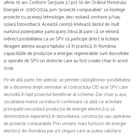
ultimii 10 ani. Conform Secțiunii 2.1 pct. Iii) din Ordinul Ministrului
Energiei nr. 1290/2024, prin “proiecte comparabile” se înțelege
proiecte cu aceeași tehnologie, deci eoliană onshore și/sau
solară fotovoltaică. Această cerință limitează destul de mult
numărul potențialilor participanți întrucât pare că se elimină
indirect posibilitatea ca un SPV să participe direct la licitație.
Atragem atenția asupra faptului că în practică, în România,
capacitățile de producție a energiei regenerabile sunt dezvoltate
și operate de SPV-uri distincte care au fost create chiar în acest
scop.
Pe de altă parte, într-adevăr, se permite câștigătorilor posibilitatea
de a desemna drept semnatar al contractului CfD acel SPV care
dezvoltă în fapt proiectul beneficiar al schemei. Dar chiar și așa,
societatea-mamă va trebui în continuare să aibă ca activitate
principală/secundară producția de energie electrică și să
demonstreze experiență în dezvoltarea, construcția sau operarea
de proiecte comparabile. Prin urmare, marii furnizori de energie
electrică din România par a fi singurii care ar putea satisface