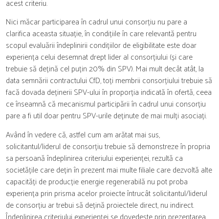
acest criteriu.
Nici măcar participarea în cadrul unui consorțiu nu pare a
clarifica aceasta situație, în condițiile în care relevantă pentru
scopul evaluării îndeplinirii condițiilor de eligibilitate este doar
experiența celui desemnat drept lider al consorțiului (și care
trebuie să dețină cel puțin 20% din SPV). Mai mult decât atât, la
data semnării contractului CfD, toți membrii consorțiului trebuie să
facă dovada deținerii SPV-ului în proporția indicată în ofertă, ceea
ce înseamnă că mecanismul participării în cadrul unui consorțiu
pare a fi util doar pentru SPV-urile deținute de mai mulți asociați.
Având în vedere că, astfel cum am arătat mai sus,
solicitantul/liderul de consorțiu trebuie să demonstreze în propria
sa persoană îndeplinirea criteriului experienței, rezultă ca
societățile care dețin în prezent mai multe filiale care dezvoltă alte
capacități de producție energie regenerabilă nu pot proba
experiența prin prisma acelor proiecte întrucât solicitantul/liderul
de consorțiu ar trebui să dețină proiectele direct, nu indirect.
Îndeplinirea criteriului experienței se dovedește prin prezentarea