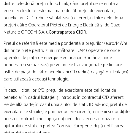
dintre cele două prețuri. În schimb, când prețul de referință al
energiei electrice este mai mare decât prețul de exercitare,
beneficiarul CfD trebuie să plătească diferența dintre cele două
prețuri către Operatorul Pieței de Energie Electrică și de Gaze
Naturale OPCOM S.A. („
Contrapartea CfD
”).
Prețul de referință este media ponderată a prețurilor (euro/MWh)
din orice piețe pentru ziua următoare (DAM) operate de orice
operator de piață de energie electrică din România, unde
ponderarea se bazează pe volumele tranzacționate pe fiecare
astfel de piață de către beneficiarii CfD (adică câștigătorii licitației)
care utilizează aceeași tehnologie.
În cazul licitațiilor CfD, prețul de exercitare este cel licitat de
beneficiar în cadrul licitației și introdus în contractul CfD aferent.
Pe de altă parte, în cazul unui ajutor de stat CfD ad-hoc, prețul de
exercitare se stabilește prin negociere directă, termenii și condițiile
acestui contract fiind supuși obținerii deciziei de autorizare a
ajutorului de stat din partea Comisiei Europene, după notificarea