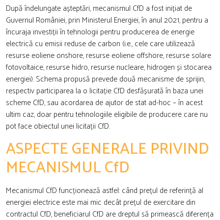
După îndelungate așteptări, mecanismul CfD a fost inițiat de
Guvernul României, prin Ministerul Energiei, în anul 2021, pentru a
încuraja investiții în tehnologii pentru producerea de energie
electrică cu emisii reduse de carbon (i.e., cele care utilizează
resurse eoliene onshore, resurse eoliene offshore, resurse solare
fotovoltaice, resurse hidro, resurse nucleare, hidrogen și stocarea
energiei). Schema propusă prevede două mecanisme de sprijin,
respectiv participarea la o licitație CfD desfășurată în baza unei
scheme CfD, sau acordarea de ajutor de stat ad-hoc – în acest
ultim caz, doar pentru tehnologiile eligibile de producere care nu
pot face obiectul unei licitații CfD.
ASPECTE GENERALE PRIVIND
MECANISMUL CfD
Mecanismul CfD funcționează astfel: când prețul de referință al
energiei electrice este mai mic decât prețul de exercitare din
contractul CfD, beneficiarul CfD are dreptul să primească diferența