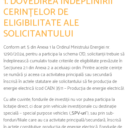
1. DOVEDIREA ÎNDEPLINIRII
CERINȚELOR DE
ELIGIBILITATE ALE
SOLICITANTULUI
Conform art. 5 din Anexa 1 la Ordinul Ministrului Energiei nr.
1290/2024, pentru a participa la schema CfD, solicitanții trebuie să
îndeplinească cumulativ toate criteriile de eligibilitate prevăzute în
Secțiunea 2.1 din Anexa 2 a aceluiași ordin. Printre aceste cerințe
se numără și aceea ca activitatea principală sau secundară
înscrisă în actele statutare ale solicitantului să fie producția de
energie electrică (cod CAEN 3511 – Producția de energie electrică).
Cu alte cuvinte, fondurile de investiții nu vor putea participa la
licitație direct, ci doar prin vehicule investiționale cu destinație
specială – special purpose vehicles („
SPV-uri
”), sau prin sub-
fonduri/filiale care au ca activitate principală/secundară, înscrisă
în actele constitutive, producția de energie electrică. Fondurile de