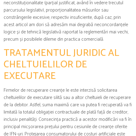
neconstituționalitate (parțial justificat, având în vedere trecutul
parcursului legislativ), proporționalitatea măsurilor sau
constrângerile excesive, respectiv insuficiente, după caz, prin
acest articol am dori să adresăm mai degrabă neconcordanțele
logice și de tehnică legislativă raportat la reglementări mai vechi,
precum și posibilele dileme din practica comercială.
TRATAMENTUL JURIDIC AL
CHELTUIELILOR DE
EXECUTARE
Firmelor de recuperare creanțe le este interzisă solicitarea
cheltuielilor de executare silită sau a altor cheltuieli de recuperare
de la debitor. Astfel, suma maximă care va putea fi recuperată va fi
limitată la totalul obligației contractuale de plată față de creditor,
inclusiv penalități. Consecința practică a acestor modificări va fi în
principal micșorarea prețului pentru cesiunile de creanțe oferite
de IFN-uri. Protejarea consumatorului de costuri artificiale este