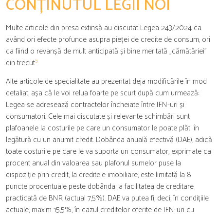
CONȚINUTUL LEGII NOI
Multe articole din presa extinsă au discutat Legea 243/2024 ca
având ori efecte profunde asupra pieței de credite de consum, ori
ca fiind o revanșă de mult anticipată și bine meritată „cămătăriei”
5
din trecut
.
Alte articole de specialitate au prezentat deja modificările în mod
detaliat, așa că le voi relua foarte pe scurt după cum urmează:
Legea se adresează contractelor încheiate între IFN-uri și
consumatori. Cele mai discutate și relevante schimbări sunt
plafoanele la costurile pe care un consumator le poate plăti în
legătură cu un anumit credit. Dobânda anuală efectivă (DAE), adică
toate costurile pe care le va suporta un consumator, exprimate ca
procent anual din valoarea sau plafonul sumelor puse la
dispoziție prin credit, la creditele imobiliare, este limitată la 8
puncte procentuale peste dobânda la facilitatea de creditare
practicată de BNR (actual 7,5%). DAE va putea fi, deci, în condițiile
actuale, maxim 15,5%, în cazul creditelor oferite de IFN-uri cu