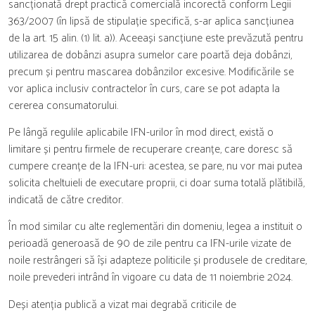
sancționată drept practică comercială incorectă conform Legii
363/2007 (în lipsă de stipulație specifică, s-ar aplica sancțiunea
de la art. 15 alin. (1) lit. a)). Aceeași sancțiune este prevăzută pentru
utilizarea de dobânzi asupra sumelor care poartă deja dobânzi,
precum și pentru mascarea dobânzilor excesive. Modificările se
vor aplica inclusiv contractelor în curs, care se pot adapta la
cererea consumatorului.
Pe lângă regulile aplicabile IFN-urilor în mod direct, există o
limitare și pentru firmele de recuperare creanțe, care doresc să
cumpere creanțe de la IFN-uri: acestea, se pare, nu vor mai putea
solicita cheltuieli de executare proprii, ci doar suma totală plătibilă,
indicată de către creditor.
În mod similar cu alte reglementări din domeniu, legea a instituit o
perioadă generoasă de 90 de zile pentru ca IFN-urile vizate de
noile restrângeri să își adapteze politicile și produsele de creditare,
noile prevederi intrând în vigoare cu data de 11 noiembrie 2024.
Deși atenția publică a vizat mai degrabă criticile de