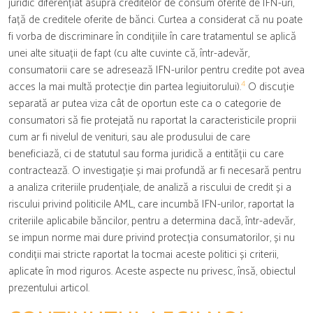
juridic diferențiat asupra creditelor de consum oferite de IFN-uri,
față de creditele oferite de bănci. Curtea a considerat că nu poate
fi vorba de discriminare în condițiile în care tratamentul se aplică
unei alte situații de fapt (cu alte cuvinte că, într-adevăr,
consumatorii care se adresează IFN-urilor pentru credite pot avea
4
acces la mai multă protecție din partea legiuitorului).
O discuție
separată ar putea viza cât de oportun este ca o categorie de
consumatori să fie protejată nu raportat la caracteristicile proprii
cum ar fi nivelul de venituri, sau ale produsului de care
beneficiază, ci de statutul sau forma juridică a entității cu care
contractează. O investigație și mai profundă ar fi necesară pentru
a analiza criteriile prudențiale, de analiză a riscului de credit și a
riscului privind politicile AML, care incumbă IFN-urilor, raportat la
criteriile aplicabile băncilor, pentru a determina dacă, într-adevăr,
se impun norme mai dure privind protecția consumatorilor, și nu
condiții mai stricte raportat la tocmai aceste politici și criterii,
aplicate în mod riguros. Aceste aspecte nu privesc, însă, obiectul
prezentului articol.