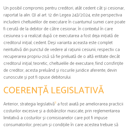
Un posibil compromis pentru creditori, atât cedent cât și cesionar,
raportat la alin. (3) al art. 12 din Legea 243/2024, este perspectiva
includerii cheltuielilor de executare în cuantumul sumei care poate
fi cerută de la debitor de către cesionar, în contextul în care
cesiunea s-a realizat după ce executarea a fost deja inițiată de
creditorul inițial, cedent. Deși varianta aceasta este complet
neintuitivă din punctul de vedere al rațiunii cesiunii, respectiv ca
recuperarea propriu-zisă să fie preluată de o altă entitate decât
creditorul inițial, teoretic, cheltuielile de executare, fiind consfințite
de creditor, acesta preluând și riscurile juridice aferente, devin
cunoscute și pot fi opuse debitorului.
COERENȚĂ LEGISLATIVĂ
8
Anterior, strategia legislativă
a fost axată pe ameliorarea practicii
costurilor excesive și a dobânzilor mascate, prin reglementarea
limitativă a costurilor și comisioanelor care pot fi impuse
consumatorilor, precum și condițiile în care acestea trebuie să