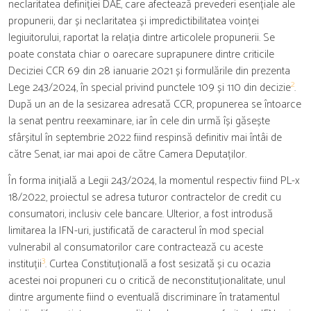
neclaritatea definiției DAE, care afectează prevederi esențiale ale
propunerii, dar și neclaritatea și impredictibilitatea voinței
legiuitorului, raportat la relația dintre articolele propunerii. Se
poate constata chiar o oarecare suprapunere dintre criticile
Deciziei CCR 69 din 28 ianuarie 2021 și formulările din prezenta
2
Lege 243/2024, în special privind punctele 109 și 110 din decizie
.
După un an de la sesizarea adresată CCR, propunerea se întoarce
la senat pentru reexaminare, iar în cele din urmă își găsește
sfârșitul în septembrie 2022 fiind respinsă definitiv mai întâi de
către Senat, iar mai apoi de către Camera Deputaților.
În forma inițială a Legii 243/2024, la momentul respectiv fiind PL-x
18/2022, proiectul se adresa tuturor contractelor de credit cu
consumatori, inclusiv cele bancare. Ulterior, a fost introdusă
limitarea la IFN-uri, justificată de caracterul în mod special
vulnerabil al consumatorilor care contractează cu aceste
3
instituții
. Curtea Constituțională a fost sesizată și cu ocazia
acestei noi propuneri cu o critică de neconstituționalitate, unul
dintre argumente fiind o eventuală discriminare în tratamentul