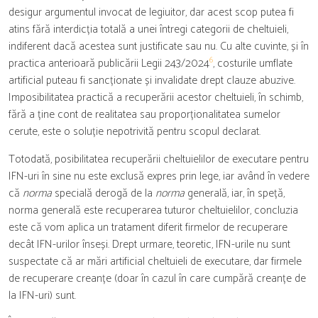
desigur argumentul invocat de legiuitor, dar acest scop putea fi
atins fără interdicția totală a unei întregi categorii de cheltuieli,
indiferent dacă acestea sunt justificate sau nu. Cu alte cuvinte, și în
6
practica anterioară publicării Legii 243/2024
, costurile umflate
artificial puteau fi sancționate și invalidate drept clauze abuzive.
Imposibilitatea practică a recuperării acestor cheltuieli, în schimb,
fără a ține cont de realitatea sau proporționalitatea sumelor
cerute, este o soluție nepotrivită pentru scopul declarat.
Totodată, posibilitatea recuperării cheltuielilor de executare pentru
IFN-uri în sine nu este exclusă expres prin lege, iar având în vedere
că
norma
specială derogă de la
norma
generală, iar, în speță,
norma generală este recuperarea tuturor cheltuielilor, concluzia
este că vom aplica un tratament diferit firmelor de recuperare
decât IFN-urilor înseși. Drept urmare, teoretic, IFN-urile nu sunt
suspectate că ar mări artificial cheltuieli de executare, dar firmele
de recuperare creanțe (doar în cazul în care cumpără creanțe de
la IFN-uri) sunt.