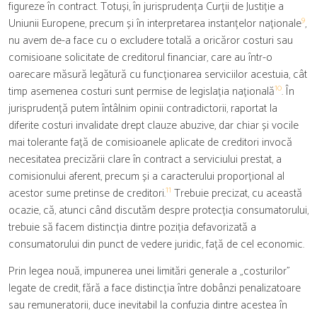
figureze în contract. Totuși, în jurisprudența Curții de Justiție a
9
Uniunii Europene, precum și în interpretarea instanțelor naționale
,
nu avem de-a face cu o excludere totală a oricăror costuri sau
comisioane solicitate de creditorul financiar, care au într-o
oarecare măsură legătură cu funcționarea serviciilor acestuia, cât
10
timp asemenea costuri sunt permise de legislația națională
. În
jurisprudență putem întâlnim opinii contradictorii, raportat la
diferite costuri invalidate drept clauze abuzive, dar chiar și vocile
mai tolerante față de comisioanele aplicate de creditori invocă
necesitatea precizării clare în contract a serviciului prestat, a
comisionului aferent, precum și a caracterului proporțional al
11
acestor sume pretinse de creditori.
Trebuie precizat, cu această
ocazie, că, atunci când discutăm despre protecția consumatorului,
trebuie să facem distincția dintre poziția defavorizată a
consumatorului din punct de vedere juridic, față de cel economic.
Prin legea nouă, impunerea unei limitări generale a „costurilor”
legate de credit, fără a face distincția între dobânzi penalizatoare
sau remuneratorii, duce inevitabil la confuzia dintre acestea în