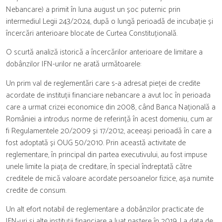
Nebancare) a primit în luna august un șoc puternic prin
intermediul Legii 243/2024, după o lungă perioadă de incubație și
încercări anterioare blocate de Curtea Constituțională.
O scurtă analiză istorică a încercărilor anterioare de limitare a
dobânzilor IFN-urilor ne arată următoarele:
Un prim val de reglementări care s-a adresat pieței de credite
acordate de instituții financiare nebancare a avut loc în perioada
care a urmat crizei economice din 2008, când Banca Națională a
României a introdus norme de referință în acest domeniu, cum ar
fi Regulamentele 20/2009 și 17/2012, aceeași perioadă în care a
fost adoptată și OUG 50/2010. Prin această activitate de
reglementare, în principal din partea executivului, au fost impuse
unele limite la piața de creditare, în special îndreptată către
creditele de mică valoare acordate persoanelor fizice, așa numite
credite de consum.
Un alt efort notabil de reglementare a dobânzilor practicate de
IFN-uri și alte instituții financiare a luat naștere în 2019. La data de