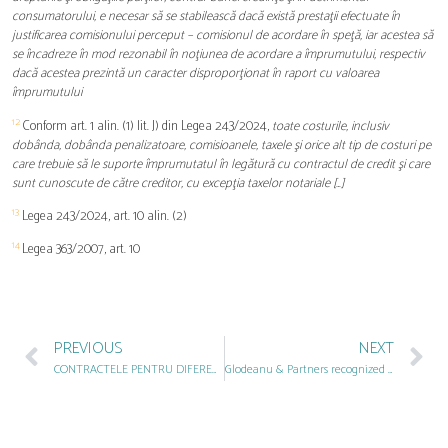
consumatorului, e necesar să se stabilească dacă există prestaţii efectuate în
justificarea comisionului perceput – comisionul de acordare în speţă, iar acestea să
se încadreze în mod rezonabil în noţiunea de acordare a împrumutului, respectiv
dacă acestea prezintă un caracter disproporţionat în raport cu valoarea
împrumutului
12
Conform art. 1 alin. (1) lit. J) din Legea 243/2024,
toate costurile, inclusiv
dobânda, dobânda penalizatoare, comisioanele, taxele şi orice alt tip de costuri pe
care trebuie să le suporte împrumutatul în legătură cu contractul de credit şi care
sunt cunoscute de către creditor, cu excepţia taxelor notariale […]
13
Legea 243/2024, art. 10 alin. (2)
14
Legea 363/2007, art. 10
PREVIOUS
NEXT
CONTRACTELE PENTRU DIFERENȚĂ: PROVOCĂRILE PRIMEI LICITAȚII CfD
Glodeanu & Partners recognized by IFLR1000 for excellent achievements in M&A and Project Development fields