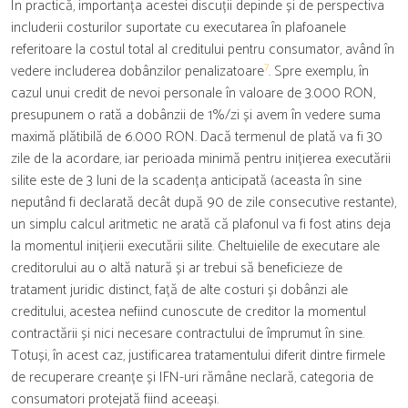
În practică, importanța acestei discuții depinde și de perspectiva
includerii costurilor suportate cu executarea în plafoanele
referitoare la costul total al creditului pentru consumator, având în
7
vedere includerea dobânzilor penalizatoare
. Spre exemplu, în
cazul unui credit de nevoi personale în valoare de 3.000 RON,
presupunem o rată a dobânzii de 1%/zi și avem în vedere suma
maximă plătibilă de 6.000 RON. Dacă termenul de plată va fi 30
zile de la acordare, iar perioada minimă pentru inițierea executării
silite este de 3 luni de la scadența anticipată (aceasta în sine
neputând fi declarată decât după 90 de zile consecutive restante),
un simplu calcul aritmetic ne arată că plafonul va fi fost atins deja
la momentul inițierii executării silite. Cheltuielile de executare ale
creditorului au o altă natură și ar trebui să beneficieze de
tratament juridic distinct, față de alte costuri și dobânzi ale
creditului, acestea nefiind cunoscute de creditor la momentul
contractării și nici necesare contractului de împrumut în sine.
Totuși, în acest caz, justificarea tratamentului diferit dintre firmele
de recuperare creanțe și IFN-uri rămâne neclară, categoria de
consumatori protejată fiind aceeași.