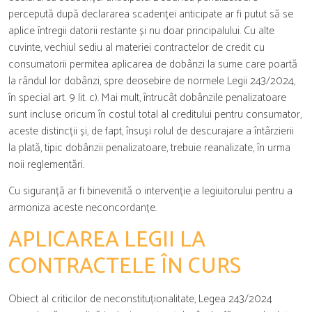
percepută după declararea scadenței anticipate ar fi putut să se
aplice întregii datorii restante și nu doar principalului. Cu alte
cuvinte, vechiul sediu al materiei contractelor de credit cu
consumatorii permitea aplicarea de dobânzi la sume care poartă
la rândul lor dobânzi, spre deosebire de normele Legii 243/2024,
în special art. 9 lit. c). Mai mult, întrucât dobânzile penalizatoare
sunt incluse oricum în costul total al creditului pentru consumator,
aceste distincții și, de fapt, însuși rolul de descurajare a întârzierii
la plată, tipic dobânzii penalizatoare, trebuie reanalizate, în urma
noii reglementări.
Cu siguranță ar fi binevenită o intervenție a legiuitorului pentru a
armoniza aceste neconcordanțe.
APLICAREA LEGII LA
CONTRACTELE ÎN CURS
Obiect al criticilor de neconstituționalitate, Legea 243/2024