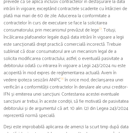
prevede că se aplică inclusiv contractelor în desfășurare la data
intrării în vigoare, exceptând contractele scadente cu întârzieri de
plată mai mari de 60 de zile. Aducerea la conformitate a
contractelor în curs de executare se face la solicitarea
13
consumatorului, prin mecanismul prevăzut de lege
. Totuși,
încălcarea plafoanelor legale după data intrării în vigoare a legii
este sancționată drept practică comercială incorectă. Trebuie
subliniat că doar consumatorul are un mecanism legal de a
solicita modificarea contractului, astfel, o eventuală pasivitate a
debitorului odată cu intrarea în vigoare a Legii 243/2024 nu este
acoperită în mod expres de reglementarea actuală. Avem în
14
vedere ipoteza sesizării ANPC
în orice mod, declanșarea unei
verificări a conformității contractelor în derulare ale unui creditor-
IFN și emiterea unei sancțiuni. Contestarea acestei eventuale
sancțiuni ar trebui, în aceste condiții, să fie motivată de pasivitatea
debitorului și de argumentul că art. 10 alin. (2) din Legea 243/2024
reprezentă normă specială.
Deși este improbabilă aplicarea de amenzi la scurt timp după data