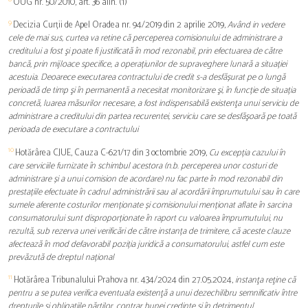
OUG nr. 50/2010, art. 36 alin. (1)
9
Decizia Curții de Apel Oradea nr. 94/2019 din 2 aprilie 2019,
Având in vedere
cele de mai sus, curtea va retine că perceperea comisionului de administrare a
creditului a fost şi poate fi justificată în mod rezonabil, prin efectuarea de către
bancă, prin mijloace specifice, a operațiunilor de supraveghere lunară a situației
acestuia. Deoarece executarea contractului de credit s-a desfășurat pe o lungă
perioadă de timp şi în permanentă a necesitat monitorizare şi, în funcție de situația
concretă, luarea măsurilor necesare, a fost indispensabilă existenţa unui serviciu de
administrare a creditului din partea recurentei, serviciu care se desfăşoară pe toată
perioada de executare a contractului
10
Hotărârea CJUE, Cauza C-621/17 din 3 octombrie 2019,
Cu excepția cazului în
care serviciile furnizate în schimbul acestora (n.b. perceperea unor costuri de
administrare și a unui comision de acordare) nu fac parte în mod rezonabil din
prestațiile efectuate în cadrul administrării sau al acordării împrumutului sau în care
sumele aferente costurilor menționate și comisionului menționat aflate în sarcina
consumatorului sunt disproporționate în raport cu valoarea împrumutului, nu
rezultă, sub rezerva unei verificări de către instanța de trimitere, că aceste clauze
afectează în mod defavorabil poziția juridică a consumatorului, astfel cum este
prevăzută de dreptul național
11
Hotărârea Tribunalului Prahova nr. 434/2024 din 27.05.2024,
instanţa reţine că
pentru a se putea verifica eventuala existenţă a unui dezechilibru semnificativ între
drepturile şi obligaţiile părţilor, contrar bunei credinţe şi în detrimentul