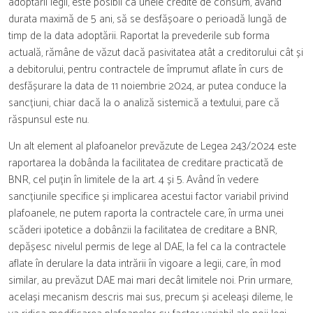
adoptării legii, este posibil ca unele credite de consum, având
durata maximă de 5 ani, să se desfășoare o perioadă lungă de
timp de la data adoptării. Raportat la prevederile sub forma
actuală, rămâne de văzut dacă pasivitatea atât a creditorului cât și
a debitorului, pentru contractele de împrumut aflate în curs de
desfășurare la data de 11 noiembrie 2024, ar putea conduce la
sancțiuni, chiar dacă la o analiză sistemică a textului, pare că
răspunsul este nu.
Un alt element al plafoanelor prevăzute de Legea 243/2024 este
raportarea la dobânda la facilitatea de creditare practicată de
BNR, cel puțin în limitele de la art. 4 și 5. Având în vedere
sancțiunile specifice și implicarea acestui factor variabil privind
plafoanele, ne putem raporta la contractele care, în urma unei
scăderi ipotetice a dobânzii la facilitatea de creditare a BNR,
depășesc nivelul permis de lege al DAE, la fel ca la contractele
aflate în derulare la data intrării în vigoare a legii, care, în mod
similar, au prevăzut DAE mai mari decât limitele noi. Prin urmare,
același mecanism descris mai sus, precum și aceleași dileme, le