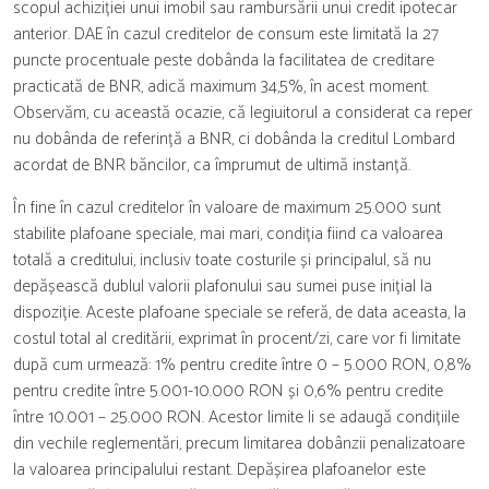
scopul achiziției unui imobil sau rambursării unui credit ipotecar
anterior. DAE în cazul creditelor de consum este limitată la 27
puncte procentuale peste dobânda la facilitatea de creditare
practicată de BNR, adică maximum 34,5%, în acest moment.
Observăm, cu această ocazie, că legiuitorul a considerat ca reper
nu dobânda de referință a BNR, ci dobânda la creditul Lombard
acordat de BNR băncilor, ca împrumut de ultimă instanță.
În fine în cazul creditelor în valoare de maximum 25.000 sunt
stabilite plafoane speciale, mai mari, condiția fiind ca valoarea
totală a creditului, inclusiv toate costurile și principalul, să nu
depășească dublul valorii plafonului sau sumei puse inițial la
dispoziție. Aceste plafoane speciale se referă, de data aceasta, la
costul total al creditării, exprimat în procent/zi, care vor fi limitate
după cum urmează: 1% pentru credite între 0 – 5.000 RON, 0,8%
pentru credite între 5.001-10.000 RON și 0,6% pentru credite
între 10.001 – 25.000 RON. Acestor limite li se adaugă condițiile
din vechile reglementări, precum limitarea dobânzii penalizatoare
la valoarea principalului restant. Depășirea plafoanelor este