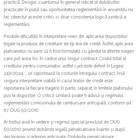
practică. Desigur, cuantumul în general ridicat al dobânzilor
practicate în piață sau oportunitatea reglementării în ansamblu nu
fac obiectul acestei critici, ci doar consistența logică juridică a
reglementării.
Posibile dificultăți în interpretare reies din aplicarea dispozițiilor
legale la produse de creditare de tip linii de credit. Astfel, aplicarea
plafoanelor nu pare să fi fost formulată cu gândul la diferite trageri
care pot avea loc în cadrul unui singur contract. Costul total al
creditului pentru consumator, astfel cum este definit în Legea
12
243/2024
, se raportează la costurile întregului contract, însă
singura interpretare viabilă în cazul liniilor de credit este
raportarea la fiecare tragere în parte, separat, în limitele plafonului
pus la dispoziție. O critică similară poate fi adusă și regimului
reglementării comisionului de rambursare anticipată, conform art.
67 OUG 50/2010.
Ar trebui avut în vedere și regimul special prevăzut de OUG
50/2010 privind dobânda legală penalizatoare înainte și după
declararea scadenței anticipate. Dobânda penalizatoare