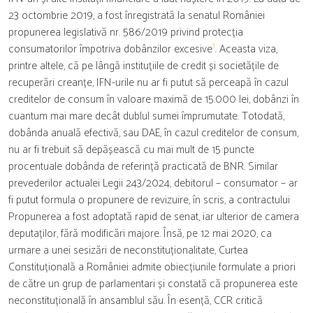
23 octombrie 2019, a fost înregistrată la senatul României
propunerea legislativă nr. 586/2019 privind protecția
1
consumatorilor împotriva dobânzilor excesive
. Aceasta viza,
printre altele, că pe lângă instituțiile de credit și societățile de
recuperări creanțe, IFN-urile nu ar fi putut să perceapă în cazul
creditelor de consum în valoare maximă de 15.000 lei, dobânzi în
cuantum mai mare decât dublul sumei împrumutate. Totodată,
dobânda anuală efectivă, sau DAE, în cazul creditelor de consum,
nu ar fi trebuit să depășească cu mai mult de 15 puncte
procentuale dobânda de referință practicată de BNR. Similar
prevederilor actualei Legii 243/2024, debitorul – consumator – ar
fi putut formula o propunere de revizuire, în scris, a contractului
Propunerea a fost adoptată rapid de senat, iar ulterior de camera
deputaților, fără modificări majore. Însă, pe 12 mai 2020, ca
urmare a unei sesizări de neconstituționalitate, Curtea
Constituțională a României admite obiecțiunile formulate a priori
de către un grup de parlamentari și constată că propunerea este
neconstituțională în ansamblul său. În esență, CCR critică